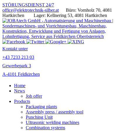
STÖRUNGSDIENST 24/7
office@elektrotechnik-silber.at
Büro: Vornholz 70, 4081
Hartkirchen
Lager: Kellnering 53, 4081 Hartkirchen
Kontakt unter
+43 7233 213 03
Gewerbepark 3
A-4101 Feldkirchen
Home
News
Job offer
Products
Packaging plants
Assembly press / assembly tool
Punching Unit
Ultrasonic welding machines
Combination systems